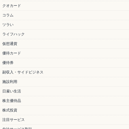
クオカード
コラム
ツラい
ライフハック
仮想通貨
優待カード
優待券
副収入・サイドビジネス
施設利用
日雇い生活
株主優待品
株式投資
注目サービス