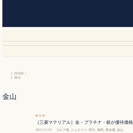
HOME
>
金山
金山
優待券
［三菱マテリアル］金・プラチナ・銀が優待価格
2015/12/10
ゴルフ場
,
ジュエリー
,
割引
,
無料
,
貴金属
,
金山