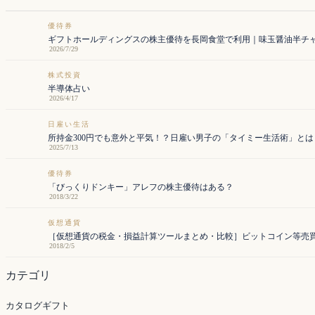
優待券
ギフトホールディングスの株主優待を長岡食堂で利用｜味玉醤油半チ
2026/7/29
株式投資
半導体占い
2026/4/17
日雇い生活
所持金300円でも意外と平気！？日雇い男子の「タイミー生活術」とは
2025/7/13
優待券
「びっくりドンキー」アレフの株主優待はある？
2018/3/22
仮想通貨
［仮想通貨の税金・損益計算ツールまとめ・比較］ビットコイン等売
2018/2/5
カテゴリ
カタログギフト