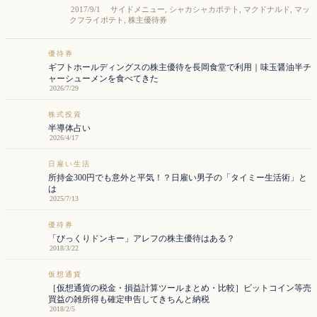
2017/9/1
サイドメニュー
,
シャカシャカポテト
,
マクドナルド
,
マッ
クフライポテト
,
株主優待券
優待券
ギフトホールディングスの株主優待を長岡食堂で利用｜味玉醤油半チ
ャーシューメンを食べてきた
2026/7/29
株式投資
半導体占い
2026/4/17
日雇い生活
所持金300円でも意外と平気！？日雇い男子の「タイミー生活術」と
は
2025/7/13
優待券
「びっくりドンキー」アレフの株主優待はある？
2018/3/22
仮想通貨
［仮想通貨の税金・損益計算ツールまとめ・比較］ビットコイン等売
買益の雑所得も確定申告してきちんと納税
2018/2/5