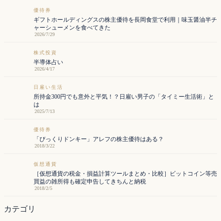
優待券
ギフトホールディングスの株主優待を長岡食堂で利用｜味玉醤油半チ
ャーシューメンを食べてきた
2026/7/29
株式投資
半導体占い
2026/4/17
日雇い生活
所持金300円でも意外と平気！？日雇い男子の「タイミー生活術」と
は
2025/7/13
優待券
「びっくりドンキー」アレフの株主優待はある？
2018/3/22
仮想通貨
［仮想通貨の税金・損益計算ツールまとめ・比較］ビットコイン等売
買益の雑所得も確定申告してきちんと納税
2018/2/5
カテゴリ